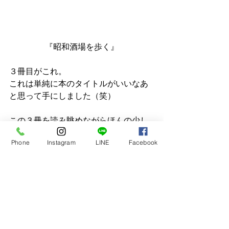
『昭和酒場を歩く』
３冊目がこれ。
これは単純に本のタイトルがいいなあ
と思って手にしました（笑）
この３冊を読み眺めながらほんの少し
でも旅行気分に浸れたらいいなあとい
Phone
Instagram
LINE
Facebook
う気分です。
でもやっぱり本当の旅行にいきたいな
あ、というのが本音です、、、
みなさんはこの夏、どのようにお過ご
しになる予定ですか？